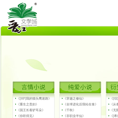
《[HP]我的猫头鹰迷路》
《穿越之修仙》
《[综
《重生之贵妇》
《全球进化后我站在食》
《从
《国王长着驴耳朵》
《千秋》
《无
《你听得见》
《非职业半仙》
《[