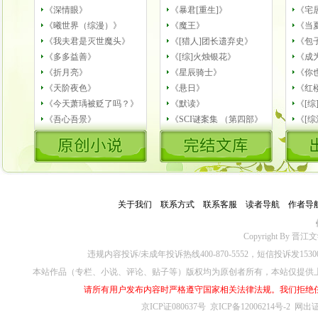
《深情眼》
《暴君[重生]》
《宅
《曦世界（综漫）》
《魔王》
《当
《我夫君是灭世魔头》
《[猎人]团长遗弃史》
《包
《多多益善》
《[综]火烛银花》
《成
《折月亮》
《星辰骑士》
《你
《天阶夜色》
《悬日》
《红
《今天萧瑀被贬了吗？》
《默读》
《[
《吾心吾景》
《SCI谜案集 （第四部》
《[综
关于我们
－
联系方式
－
联系客服
－
读者导航
－
作者导
公
Copyright By 晋江文学城
违规内容投诉/未成年投诉热线400-870-5552，短信投诉发153
本站作品（专栏、小说、评论、贴子等）版权均为原创者所有，本站仅提供
请所有用户发布内容时严格遵守国家相关法律法规。我们拒绝
京ICP证080637号
京ICP备12006214号-2
网出证